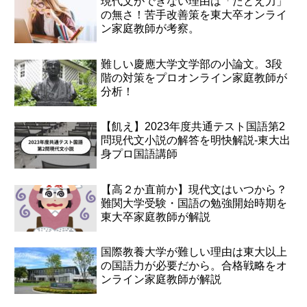
現代文ができない理由は「たとえ力」
の無さ！苦手改善策を東大卒オンライ
ン家庭教師が考察。
難しい慶應大学文学部の小論文。3段
階の対策をプロオンライン家庭教師が
分析！
【飢え】2023年度共通テスト国語第2
問現代文小説の解答を明快解説-東大出
身プロ国語講師
【高２か直前か】現代文はいつから？
難関大学受験・国語の勉強開始時期を
東大卒家庭教師が解説
国際教養大学が難しい理由は東大以上
の国語力が必要だから。合格戦略をオ
ンライン家庭教師が解説