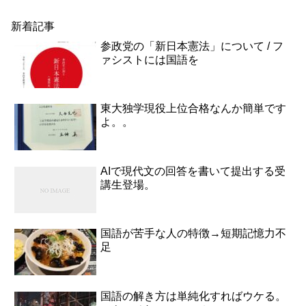
新着記事
参政党の「新日本憲法」について / フ
ァシストには国語を
東大独学現役上位合格なんか簡単です
よ。。
AIで現代文の回答を書いて提出する受
講生登場。
国語が苦手な人の特徴→短期記憶力不
足
国語の解き方は単純化すればウケる。