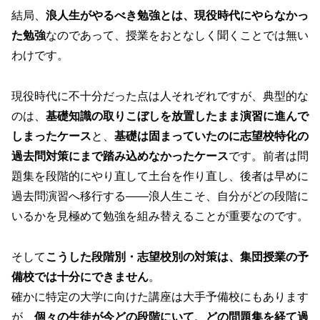
結局、
浪人生がやるべき勉強とは、現役時代にやらなかっ
た勉強
なのであって、授業をおとなしく聞くことでは無い
わけです。
現役時代に不十分だった点は人それぞれですが、典型的な
のは、
基礎知識の取りこぼしを放置したまま演習に進んで
しまったケース
と、
基礎は固まっていたのに志望校特化の
過去問対策にまで踏み込めなかったケース
です。前者は問
題集を段階的にやり直して土台を作り直し、後者は早めに
過去問演習へ移行する——浪人生こそ、自分がどの段階に
いるかを見極めて勉強を組み替えることが重要なのです。
そして
こうした段階別・志望校別の対策は、集団授業の予
備校では十分にできません
。
確かに特定の大学に向けた講座は大手予備校にもあります
が、
個々の生徒が今どの段階にいて、どの問題集を経て過