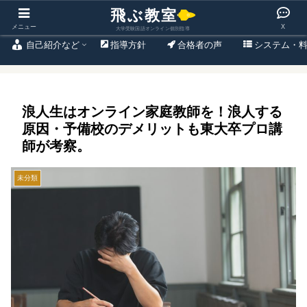
東大出身プロのオンライン大学受験国語専門塾
メニュー
X
自己紹介など
指導方針
合格者の声
システム・
浪人生はオンライン家庭教師を！浪人する
原因・予備校のデメリットも東大卒プロ講
師が考察。
未分類