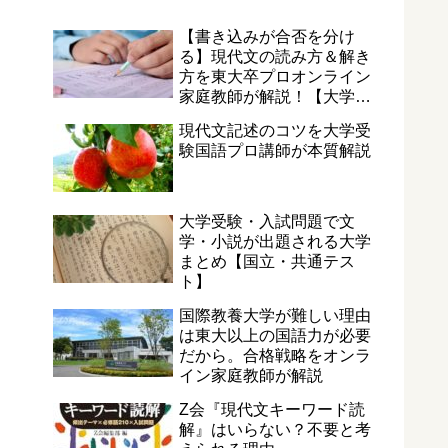
【書き込みが合否を分け
る】現代文の読み方＆解き
方を東大卒プロオンライン
家庭教師が解説！【大学受
験国語マーク・記述のコ
現代文記述のコツを大学受
ツ】
験国語プロ講師が本質解説
大学受験・入試問題で文
学・小説が出題される大学
まとめ【国立・共通テス
ト】
国際教養大学が難しい理由
は東大以上の国語力が必要
だから。合格戦略をオンラ
イン家庭教師が解説
Z会『現代文キーワード読
解』はいらない？不要と考